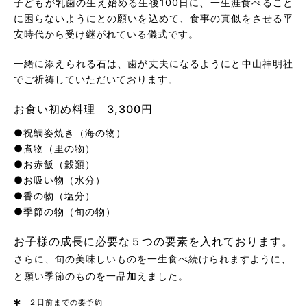
子どもが乳歯の生え始める生後100日に、一生涯食べること
に困らないようにとの願いを込めて、食事の真似をさせる平
安時代から受け継がれている儀式です。
一緒に添えられる石は、歯が丈夫になるようにと中山神明社
でご祈祷していただいております。
お食い初め料理 3,300円
●祝鯛姿焼き（海の物）
●煮物（里の物）
●お赤飯（穀類）
●お吸い物（水分）
●香の物（塩分）
●季節の物（旬の物）
お子様の成長に必要な５つの要素を入れております。
さらに、旬の美味しいものを一生食べ続けられますように、
と願い季節のものを一品加えました。
２日前までの要予約