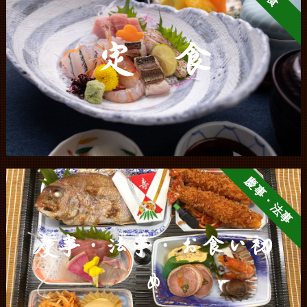
定 食
慶事・法事
慶事・法事・お食い初
め